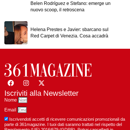
Belen Rodríguez e Stefano: emerge un
nuovo scoop, il retroscena
Helena Prestes e Javier: sbarcano sul
Red Carpet di Venezia. Cosa accadrà
Iscriviti alla Newsletter
Nome
Email
Iscrivendoti accetti di ricevere comunicazioni promozionali da
parte di 361magazine. I tuoi dati saranno trattati nel rispetto del
Regolamento (UE) 2016/679 (GDPR). Potrai cancellarti in