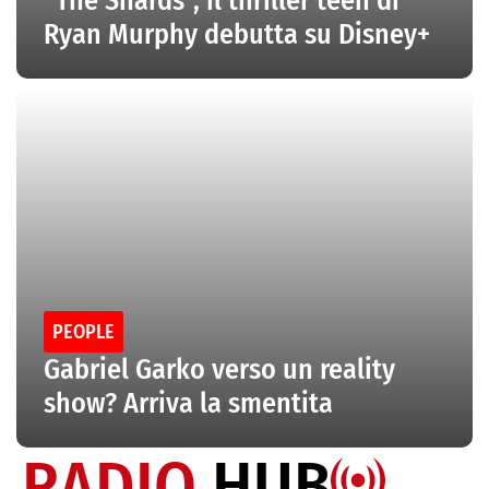
“The Shards”, il thriller teen di
Ryan Murphy debutta su Disney+
PEOPLE
Gabriel Garko verso un reality
show? Arriva la smentita
RADIO
HUB