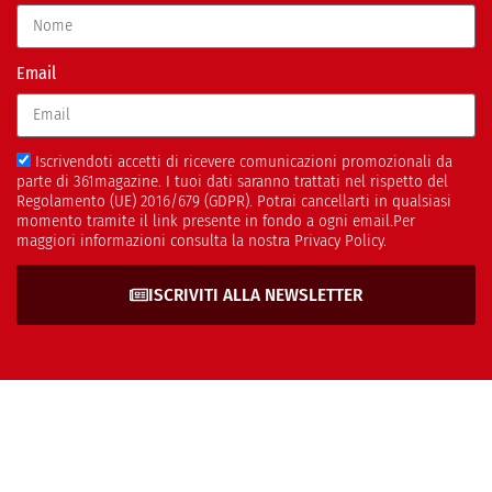
Email
Iscrivendoti accetti di ricevere comunicazioni promozionali da
parte di 361magazine. I tuoi dati saranno trattati nel rispetto del
Regolamento (UE) 2016/679 (GDPR). Potrai cancellarti in qualsiasi
momento tramite il link presente in fondo a ogni email.Per
maggiori informazioni consulta la nostra Privacy Policy.
ISCRIVITI ALLA NEWSLETTER