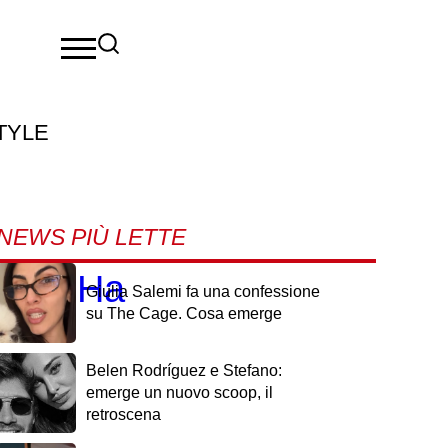
TYLE
NEWS PIÙ LETTE
dre? Ha
Giulia Salemi fa una confessione
su The Cage. Cosa emerge
Belen Rodríguez e Stefano:
emerge un nuovo scoop, il
retroscena