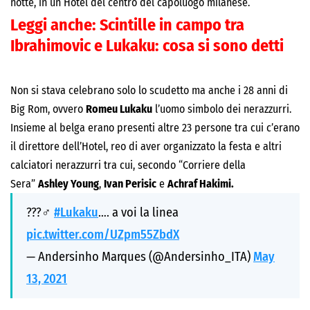
notte, in un Hotel del centro del capoluogo milanese.
Leggi anche:
Scintille in campo tra
Ibrahimovic e Lukaku: cosa si sono detti
Non si stava celebrano solo lo scudetto ma anche i 28 anni di
Big Rom, ovvero
Romeu Lukaku
l’uomo simbolo dei nerazzurri.
Insieme al belga erano presenti altre 23 persone tra cui c’erano
il direttore dell’Hotel, reo di aver organizzato la festa e altri
calciatori nerazzurri tra cui, secondo “Corriere della
Sera”
Ashley Young
,
Ivan Perisic
e
Achraf Hakimi.
???‍♂️
#Lukaku
…. a voi la linea
pic.twitter.com/UZpm55ZbdX
— Andersinho Marques (@Andersinho_ITA)
May
13, 2021