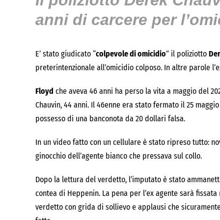
Il poliziotto
Derek Chauv
anni di carcere per l’om
E’ stato giudicato “
colpevole di omicidio
” il poliziotto
Der
preterintenzionale all’omicidio colposo. In altre parole l’
Floyd
che aveva 46 anni ha perso la vita a maggio del 202
Chauvin, 44 anni. Il 46enne era stato fermato il 25 maggio
possesso di una banconota da 20 dollari falsa.
In un video fatto con un cellulare è stato ripreso tutto: no
ginocchio dell’agente bianco che pressava sul collo.
Dopo la lettura del verdetto, l’imputato è stato ammanettat
contea di Heppenin. La pena per l’ex agente sarà fissata n
verdetto con grida di sollievo e applausi che sicuramente