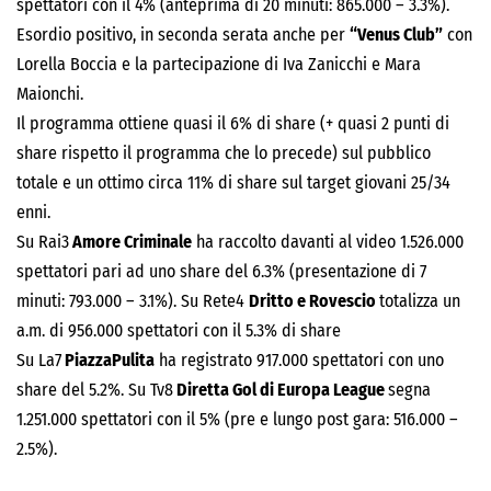
spettatori con il 4% (anteprima di 20 minuti: 865.000 – 3.3%).
Esordio positivo, in seconda serata anche per
“Venus Club”
con
Lorella Boccia e la partecipazione di Iva Zanicchi e Mara
Maionchi.
Il programma ottiene quasi il 6% di share (+ quasi 2 punti di
share rispetto il programma che lo precede) sul pubblico
totale e un ottimo circa 11% di share sul target giovani 25/34
enni.
Su Rai3
Amore Criminale
ha raccolto davanti al video 1.526.000
spettatori pari ad uno share del 6.3% (presentazione di 7
minuti: 793.000 – 3.1%). Su Rete4
Dritto e Rovescio
totalizza un
a.m. di 956.000 spettatori con il 5.3% di share
Su La7
PiazzaPulita
ha registrato 917.000 spettatori con uno
share del 5.2%. Su Tv8
Diretta Gol di Europa League
segna
1.251.000 spettatori con il 5% (pre e lungo post gara: 516.000 –
2.5%).