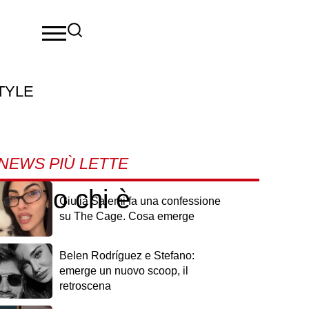
TYLE
NEWS PIÙ LETTE
: ecco chi è
Giulia Salemi fa una confessione
su The Cage. Cosa emerge
Belen Rodríguez e Stefano:
emerge un nuovo scoop, il
retroscena