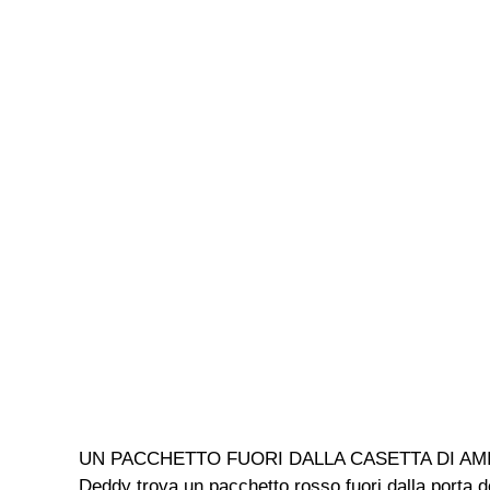
UN PACCHETTO FUORI DALLA CASETTA DI AMICI Nella
Deddy trova un pacchetto rosso fuori dalla por