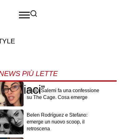
TYLE
NEWS PIÙ LETTE
Mi piaci”
Giulia Salemi fa una confessione
su The Cage. Cosa emerge
Belen Rodríguez e Stefano:
emerge un nuovo scoop, il
retroscena