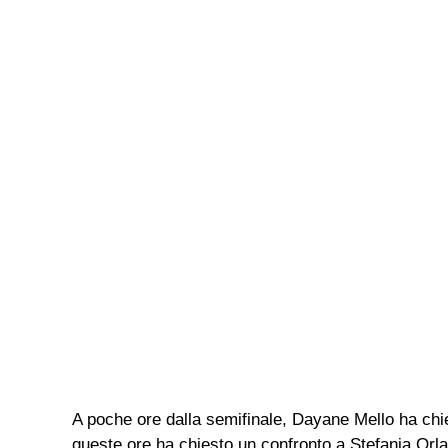
A poche ore dalla semifinale, Dayane Mello ha chie
queste ore ha chiesto un confronto a Stefania Orla