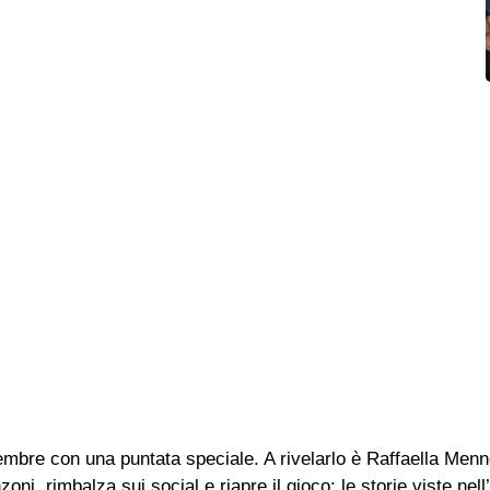
embre con una puntata speciale. A rivelarlo è Raffaella Menno
ni, rimbalza sui social e riapre il gioco: le storie viste nel