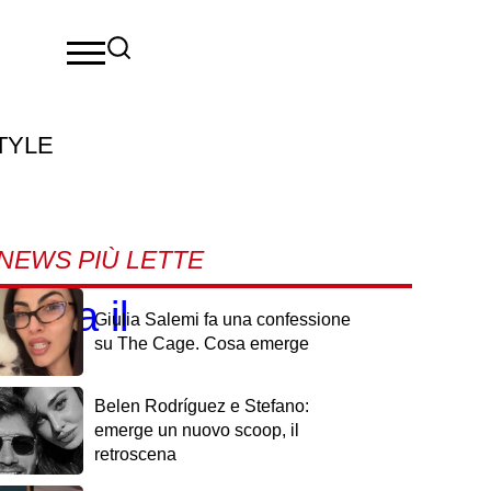
TYLE
NEWS PIÙ LETTE
chia il
Giulia Salemi fa una confessione
su The Cage. Cosa emerge
Belen Rodríguez e Stefano:
emerge un nuovo scoop, il
retroscena