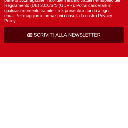
parte di 361magazine. I tuoi dati saranno trattati nel rispetto del
Regolamento (UE) 2016/679 (GDPR). Potrai cancellarti in
qualsiasi momento tramite il link presente in fondo a ogni
email.Per maggiori informazioni consulta la nostra Privacy
Policy.
ISCRIVITI ALLA NEWSLETTER