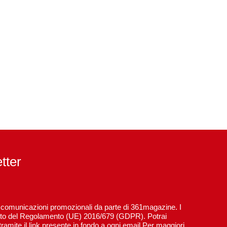
etter
re comunicazioni promozionali da parte di 361magazine. I
spetto del Regolamento (UE) 2016/679 (GDPR). Potrai
ramite il link presente in fondo a ogni email.Per maggiori