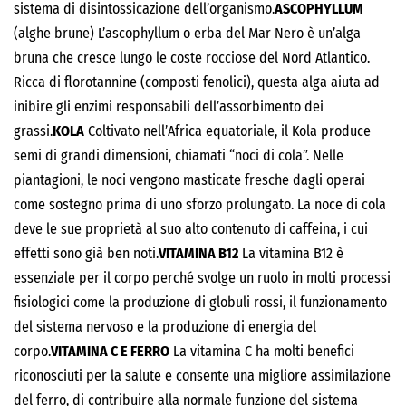
sistema di disintossicazione dell’organismo.
ASCOPHYLLUM
(alghe brune) L’ascophyllum o erba del Mar Nero è un’alga
bruna che cresce lungo le coste rocciose del Nord Atlantico.
Ricca di florotannine (composti fenolici), questa alga aiuta ad
inibire gli enzimi responsabili dell’assorbimento dei
grassi.
KOLA
Coltivato nell’Africa equatoriale, il Kola produce
semi di grandi dimensioni, chiamati “noci di cola”. Nelle
piantagioni, le noci vengono masticate fresche dagli operai
come sostegno prima di uno sforzo prolungato. La noce di cola
deve le sue proprietà al suo alto contenuto di caffeina, i cui
effetti sono già ben noti.
VITAMINA B12
La vitamina B12 è
essenziale per il corpo perché svolge un ruolo in molti processi
fisiologici come la produzione di globuli rossi, il funzionamento
del sistema nervoso e la produzione di energia del
corpo.
VITAMINA C E FERRO
La vitamina C ha molti benefici
riconosciuti per la salute e consente una migliore assimilazione
del ferro, di contribuire alla normale funzione del sistema