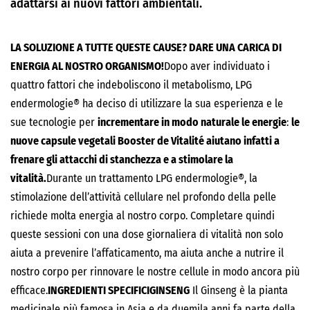
adattarsi ai nuovi fattori ambientali.
LA SOLUZIONE A TUTTE QUESTE CAUSE? DARE UNA CARICA DI
ENERGIA AL NOSTRO ORGANISMO!
Dopo aver individuato i
quattro fattori che indeboliscono il metabolismo, LPG
endermologie® ha deciso di utilizzare la sua esperienza e le
sue tecnologie per
incrementare in modo naturale le energie
:
le
nuove capsule vegetali Booster de Vitalité aiutano infatti a
frenare gli attacchi di stanchezza e a stimolare la
vitalità.
Durante un trattamento LPG endermologie®, la
stimolazione dell’attività cellulare nel profondo della pelle
richiede molta energia al nostro corpo. Completare quindi
queste sessioni con una dose giornaliera di vitalità non solo
aiuta a prevenire l’affaticamento, ma aiuta anche a nutrire il
nostro corpo per rinnovare le nostre cellule in modo ancora più
efficace.
INGREDIENTI SPECIFICI
GINSENG
Il Ginseng è la pianta
medicinale più famosa in Asia e da duemila anni fa parte della