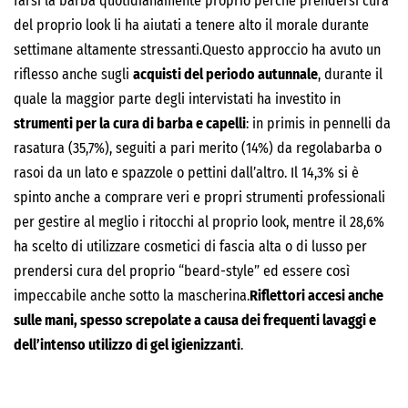
farsi la barba quotidianamente proprio perché prendersi cura
del proprio look li ha aiutati a tenere alto il morale durante
settimane altamente stressanti.Questo approccio ha avuto un
riflesso anche sugli
acquisti del periodo autunnale
, durante il
quale la maggior parte degli intervistati ha investito in
strumenti per la cura di barba e capelli
: in primis in pennelli da
rasatura (35,7%), seguiti a pari merito (14%) da regolabarba o
rasoi da un lato e spazzole o pettini dall’altro. Il 14,3% si è
spinto anche a comprare veri e propri strumenti professionali
per gestire al meglio i ritocchi al proprio look, mentre il 28,6%
ha scelto di utilizzare cosmetici di fascia alta o di lusso per
prendersi cura del proprio “beard-style” ed essere così
impeccabile anche sotto la mascherina.
Riflettori accesi anche
sulle mani, spesso screpolate a causa dei frequenti lavaggi e
dell’intenso utilizzo di gel igienizzanti
.