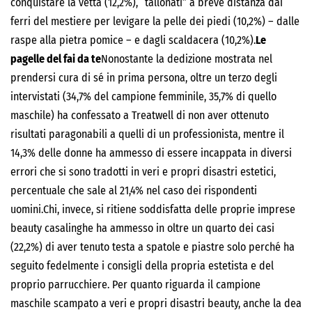
conquistare la vetta (12,2%), “tallonati” a breve distanza dai
ferri del mestiere per levigare la pelle dei piedi (10,2%) – dalle
raspe alla pietra pomice – e dagli scaldacera (10,2%).
Le
pagelle del fai da te
Nonostante la dedizione mostrata nel
prendersi cura di sé in prima persona, oltre un terzo degli
intervistati (34,7% del campione femminile, 35,7% di quello
maschile) ha confessato a Treatwell di non aver ottenuto
risultati paragonabili a quelli di un professionista, mentre il
14,3% delle donne ha ammesso di essere incappata in diversi
errori che si sono tradotti in veri e propri disastri estetici,
percentuale che sale al 21,4% nel caso dei rispondenti
uomini.Chi, invece, si ritiene soddisfatta delle proprie imprese
beauty casalinghe ha ammesso in oltre un quarto dei casi
(22,2%) di aver tenuto testa a spatole e piastre solo perché ha
seguito fedelmente i consigli della propria estetista e del
proprio parrucchiere. Per quanto riguarda il campione
maschile scampato a veri e propri disastri beauty, anche la dea