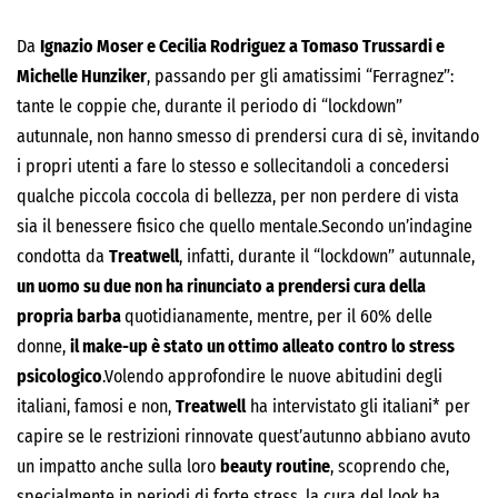
Da
Ignazio Moser e Cecilia Rodriguez a Tomaso Trussardi e
Michelle Hunziker
, passando per gli amatissimi “Ferragnez”:
tante le coppie che, durante il periodo di “lockdown”
autunnale, non hanno smesso di prendersi cura di sè, invitando
i propri utenti a fare lo stesso e sollecitandoli a concedersi
qualche piccola coccola di bellezza, per non perdere di vista
sia il benessere fisico che quello mentale.Secondo un’indagine
condotta da
Treatwell
, infatti, durante il “lockdown” autunnale,
un uomo su due non ha rinunciato a prendersi cura della
propria barba
quotidianamente, mentre, per il 60% delle
donne,
il make-up è stato un ottimo alleato contro lo stress
psicologico
.Volendo approfondire le nuove abitudini degli
italiani, famosi e non,
Treatwell
ha intervistato gli italiani* per
capire se le restrizioni rinnovate quest’autunno abbiano avuto
un impatto anche sulla loro
beauty routine
, scoprendo che,
specialmente in periodi di forte stress, la cura del look ha