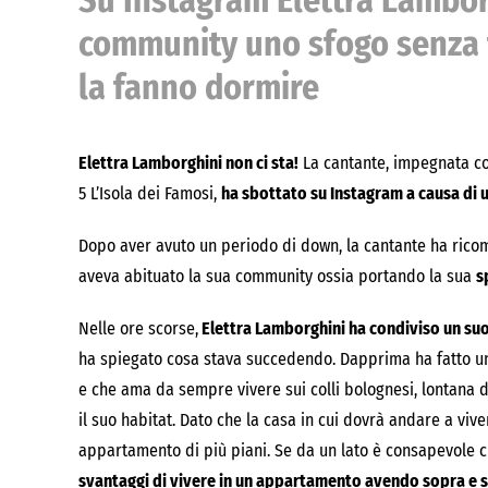
Su Instagram Elettra Lambor
community uno sfogo senza f
la fanno dormire
Elettra Lamborghini non ci sta!
La cantante, impegnata com
5 L’Isola dei Famosi,
ha sbottato su Instagram a causa di u
Dopo aver avuto un periodo di down, la cantante ha ricom
aveva abituato la sua community ossia portando la sua
s
Nelle ore scorse,
Elettra Lamborghini ha condiviso un suo
ha spiegato cosa stava succedendo. Dapprima ha fatto un
e che ama da sempre vivere sui colli bolognesi, lontana d
il suo habitat. Dato che la casa in cui dovrà andare a viv
appartamento di più piani. Se da un lato è consapevole c
svantaggi di vivere in un appartamento avendo sopra e so