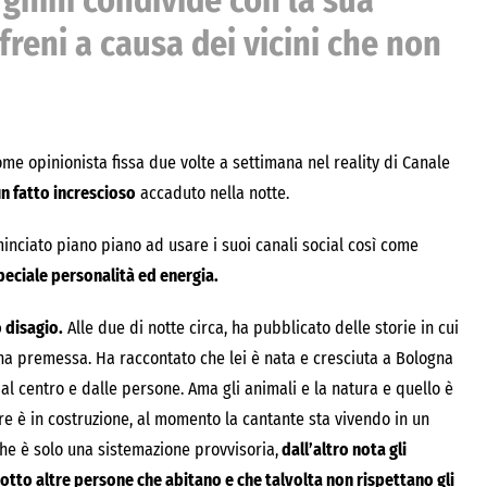
ghini condivide con la sua
reni a causa dei vicini che non
e opinionista fissa due volte a settimana nel reality di Canale
n fatto increscioso
accaduto nella notte.
inciato piano piano ad usare i suoi canali social così come
peciale personalità ed energia.
 disagio.
Alle due di notte circa, ha pubblicato delle storie in cui
a premessa. Ha raccontato che lei è nata e cresciuta a Bologna
al centro e dalle persone. Ama gli animali e la natura e quello è
ere è in costruzione, al momento la cantante sta vivendo in un
he è solo una sistemazione provvisoria,
dall’altro nota gli
tto altre persone che abitano e che talvolta non rispettano gli