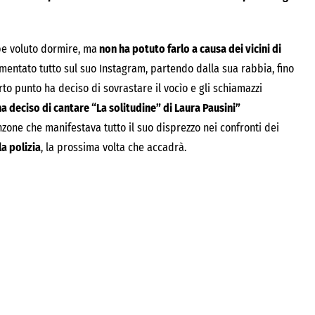
be voluto dormire, ma
non ha potuto farlo a causa dei vicini di
entato tutto sul suo Instagram, partendo dalla sua rabbia, fino
rto punto ha deciso di sovrastare il vocìo e gli schiamazzi
a deciso di cantare “La solitudine” di Laura Pausini”
one che manifestava tutto il suo disprezzo nei confronti dei
la polizia
, la prossima volta che accadrà.