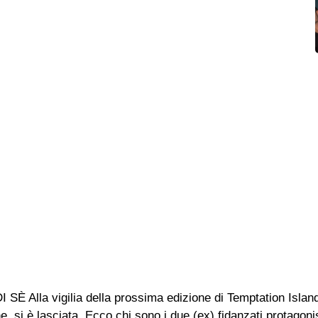
la vigilia della prossima edizione di Temptation Island
 si è lasciata. Ecco chi sono i due (ex) fidanzati protagoni