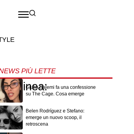
TYLE
NEWS PIÙ LETTE
capolinea:
Giulia Salemi fa una confessione
su The Cage. Cosa emerge
Belen Rodríguez e Stefano:
emerge un nuovo scoop, il
retroscena