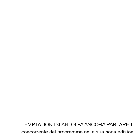
TEMPTATION ISLAND 9 FA ANCORA PARLARE DI SÈ Al
concorrente del programma nella sua nona edizione,