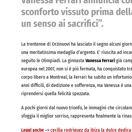
Vanessa Ferrari annuncia c
sconforto vissuto prima dell
un senso ai sacrifici”.
La trentenne di Orzinuovi ha lasciato il segno alcuni gior
una meritatissima medaglia d’argento. E’ riuscita ad incan
seguito le Olimpiadi. La ginnasta
Vanessa Ferrari
già camp
europea nel 2007, non si è più fermata, ha conquistato tra
corpo libero a Montreal, la Ferrari ha subito un infortunio
anni difficili, di dedizione e sofferenza, ma Vanessa è u
riprendersi quella felicità spezzata.
A pochi giorni dal nuovo trionfo, le immagini che circola
sfoggia il miglior sorriso, rappresenta finalmente la rinas
Leggi anche –>
cecilia rodriguez da ibiza la dolce dedica