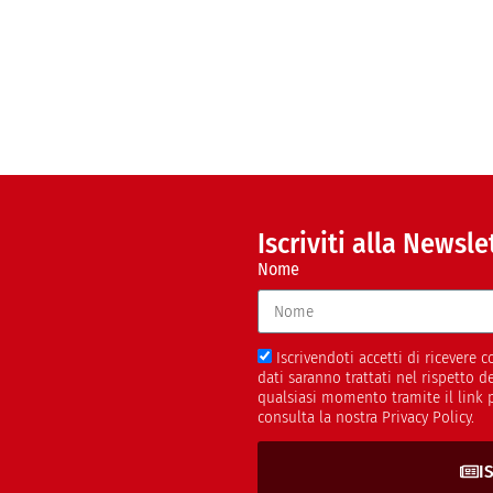
Iscriviti alla Newsle
Nome
Iscrivendoti accetti di ricevere
dati saranno trattati nel rispetto 
qualsiasi momento tramite il link 
consulta la nostra Privacy Policy.
I