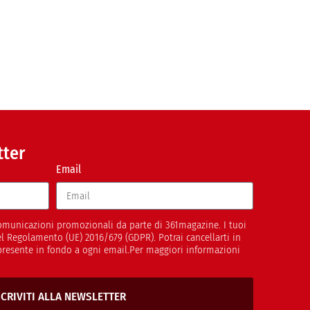
tter
Email
 comunicazioni promozionali da parte di 361magazine. I tuoi
del Regolamento (UE) 2016/679 (GDPR). Potrai cancellarti in
presente in fondo a ogni email.Per maggiori informazioni
SCRIVITI ALLA NEWSLETTER