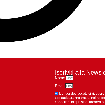
Iscriviti alla Newsl
Nome
Email
Iscrivendoti accetti di riceve
tuoi dati saranno trattati nel ri
cancellarti in qualsiasi momento t