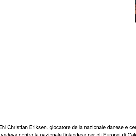
stian Eriksen, giocatore della nazionale danese e centr
 vedeva contro la nazionale finlandese per gli Europei di Ca