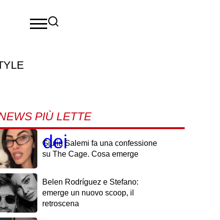
TYLE
NEWS PIÙ LETTE
ioni dei
Giulia Salemi fa una confessione
su The Cage. Cosa emerge
Belen Rodríguez e Stefano:
emerge un nuovo scoop, il
retroscena