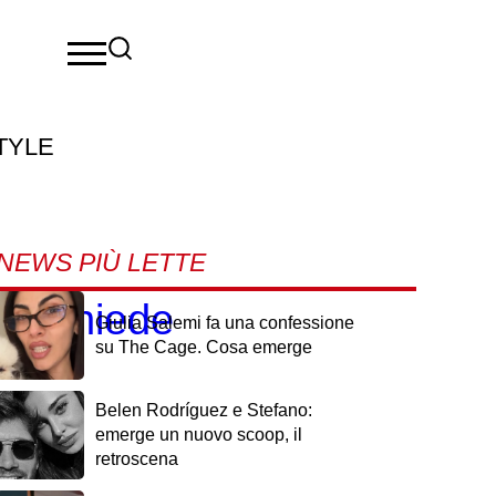
TYLE
NEWS PIÙ LETTE
EBU chiede
Giulia Salemi fa una confessione
su The Cage. Cosa emerge
Belen Rodríguez e Stefano:
emerge un nuovo scoop, il
retroscena