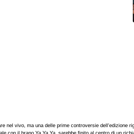
 nel vivo, ma una delle prime controversie dell’edizione ri
le con il brano Ya Ya Ya, sarebbe finito al centro di un rich