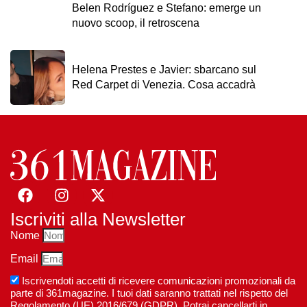
Belen Rodríguez e Stefano: emerge un
nuovo scoop, il retroscena
Helena Prestes e Javier: sbarcano sul
Red Carpet di Venezia. Cosa accadrà
Iscriviti alla Newsletter
Nome
Email
Iscrivendoti accetti di ricevere comunicazioni promozionali da
parte di 361magazine. I tuoi dati saranno trattati nel rispetto del
Regolamento (UE) 2016/679 (GDPR). Potrai cancellarti in