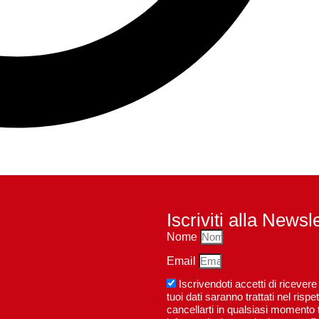
Iscriviti alla Newsl
Nome
Email
Iscrivendoti accetti di riceve
tuoi dati saranno trattati nel ri
cancellarti in qualsiasi momento t