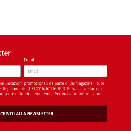
tter
Email
 comunicazioni promozionali da parte di 361magazine. I tuoi
del Regolamento (UE) 2016/679 (GDPR). Potrai cancellarti in
presente in fondo a ogni email.Per maggiori informazioni
SCRIVITI ALLA NEWSLETTER