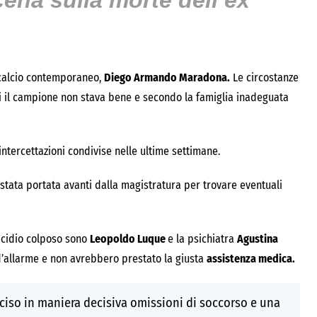
na sulla morte dell’ex
 calcio contemporaneo,
Diego Armando Maradona.
Le circostanze
i il campione non stava bene e secondo la famiglia inadeguata
ntercettazioni condivise nelle ultime settimane.
stata portata avanti dalla magistratura per trovare eventuali
icidio colposo sono
Leopoldo Luque
e la psichiatra
Agustina
d’allarme e non avrebbero prestato la giusta
assistenza medica.
nciso in maniera decisiva omissioni di soccorso e una