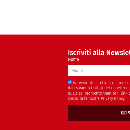
Iscriviti alla Newsle
Nome
Iscrivendoti accetti di ricevere
dati saranno trattati nel rispetto 
qualsiasi momento tramite il link 
consulta la nostra Privacy Policy.
I