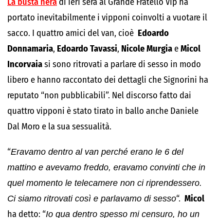
La busta nera
di ieri sera al Grande Fratello Vip ha
portato inevitabilmente i vipponi coinvolti a vuotare il
sacco. I quattro amici del van, cioè
Edoardo
Donnamaria
,
Edoardo Tavassi
,
Nicole Murgia
e
Micol
Incorvaia
si sono ritrovati a parlare di sesso in modo
libero e hanno raccontato dei dettagli che Signorini ha
reputato “non pubblicabili”. Nel discorso fatto dai
quattro vipponi è stato tirato in ballo anche Daniele
Dal Moro e la sua sessualità.
“
Eravamo dentro al van perché erano le 6 del
mattino e avevamo freddo, eravamo convinti che in
quel momento le telecamere non ci riprendessero.
Ci siamo ritrovati così e parlavamo di sesso
“.
Micol
ha detto: “
Io qua dentro spesso mi censuro, ho un