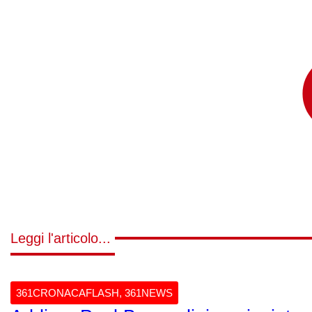
Leggi l'articolo...
361CRONACAFLASH
,
361NEWS