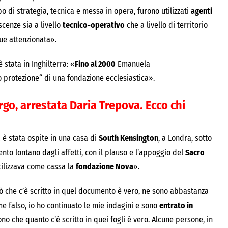
po di strategia, tecnica e messa in opera, furono utilizzati
agenti
scenze sia a livello
tecnico-operativo
che a livello di territorio
e attenzionata».
 stata in Inghilterra: «
Fino al 2000
Emanuela
 protezione“ di una fondazione ecclesiastica».
go, arrestata Daria Trepova. Ecco chi
a è stata ospite in una casa di
South Kensington
, a Londra, sotto
to lontano dagli affetti, con il plauso e l’appoggio del
Sacro
tilizzava come cassa la
fondazione Nova
».
Ciò che c’è scritto in quel documento è vero, ne sono abbastanza
e falso, io ho continuato le mie indagini e sono
entrato in
no che quanto c’è scritto in quei fogli è vero. Alcune persone, in