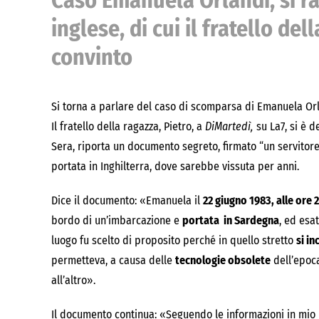
Caso Emanuela Orlandi, si raf
inglese, di cui il fratello del
convinto
Si torna a parlare del caso di scomparsa di Emanuela Orlan
Il fratello della ragazza, Pietro, a
DiMartedì,
su La7, si è d
Sera, riporta un documento segreto, firmato “un servitor
portata in Inghilterra, dove sarebbe vissuta per anni.
Dice il documento: «Emanuela il
22 giugno 1983, alle ore 
bordo di un’imbarcazione e
portata in Sardegna
, ed esa
luogo fu scelto di proposito perché in quello stretto
si in
permetteva, a causa delle
tecnologie obsolete
dell’epoca
all’altro».
Il documento continua: «Seguendo le informazioni in mi