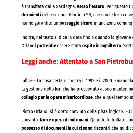
è transitata dalla Sardegna,
verso l’estero
. Per questo ti
dormienti
della sezione Gladio o SB, che con le loro cono
hanno garantito un
passaggio sicuro
in una zona comunqu
Inoltre, nel testo si dice la data fino a quando la giovane è
Orlandi
potrebbe
essere stata
ospite in Inghilterra
“sotto
Leggi anche:
Attentato a San Pietrobur
Infine: «La cosa certa è che tra il 1993 e il 2000 Emanuel
la gestione dello
Ior
, che ha provveduto al suo mantenimen
collegio per le opere misericordiose
, che a quel tempo u
Pietro Orlandi si è detto convinto della pista inglese: «
convinto.
Non è opera di mitomani
. Quando fu bollato com
possesso di documenti in cui ci sono riscontri
che mi dico