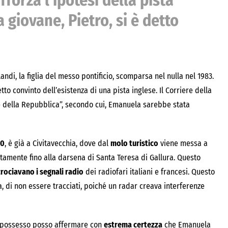
forza l’ipotesi della pista
la giovane, Pietro, si è detto
di, la figlia del messo pontificio, scomparsa nel nulla nel 1983.
etto convinto dell’esistenza di una pista inglese. Il Corriere della
e della Repubblica”, secondo cui, Emanuela sarebbe stata
20
, è già a Civitavecchia, dove dal
molo turistico
viene messa a
ttamente fino alla darsena di Santa Teresa di Gallura. Questo
crociavano i segnali radio
dei radiofari italiani e francesi. Questo
, di non essere tracciati, poiché un radar creava interferenze
o possesso posso affermare con
estrema certezza
che Emanuela