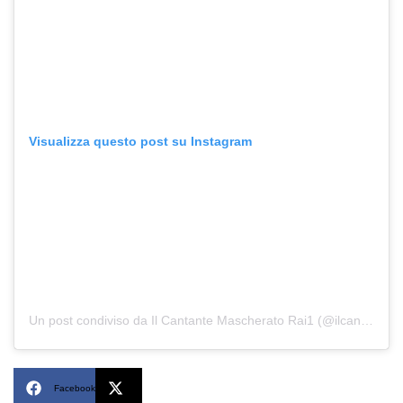
Visualizza questo post su Instagram
Un post condiviso da Il Cantante Mascherato Rai1 (@ilcantantemascheratorai1)
Facebook
X