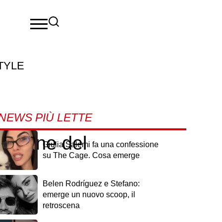
TYLE
NEWS PIÙ LETTE
luzione del
Giulia Salemi fa una confessione
su The Cage. Cosa emerge
Belen Rodríguez e Stefano:
emerge un nuovo scoop, il
retroscena