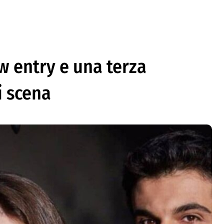
ew entry e una terza
i scena