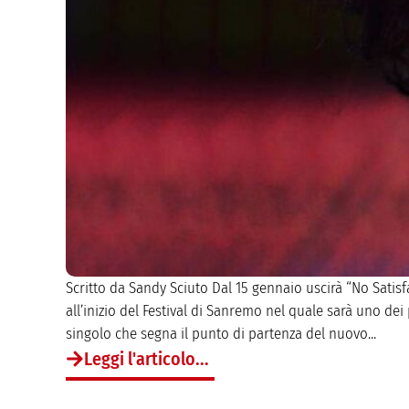
Scritto da Sandy Sciuto Dal 15 gennaio uscirà “No Satis
all’inizio del Festival di Sanremo nel quale sarà uno dei p
singolo che segna il punto di partenza del nuovo...
Leggi l'articolo...