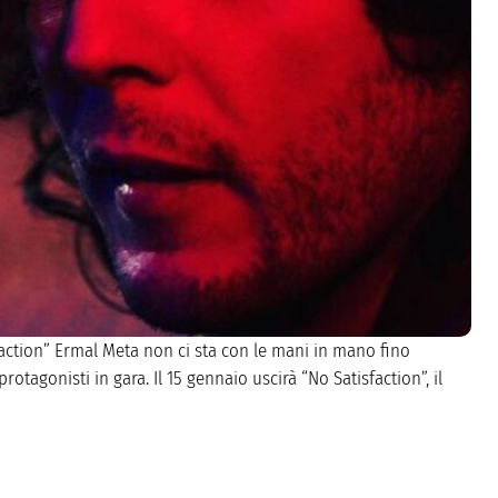
faction” Ermal Meta non ci sta con le mani in mano fino
rotagonisti in gara. Il 15 gennaio uscirà “No Satisfaction”, il