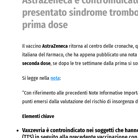
AstraZeneca è controindicat
presentato sindrome trombot
prima dose
Il vaccino
AstraZeneca
ritorna al centro delle cronache, q
italiana del Farmaco, che ha appena pubblicato una nota 
seconda dose
, se dopo le tre settimane dalla prima si son
Si legge nella
nota
:
“Con riferimento alle precedenti Note Informative Importa
punti emersi dalla valutazione del rischio di insorgenza
Elementi chiave
Vaxzevria è controindicato nei soggetti che han
(TTS) in seguito alla precedente vaccinazione con