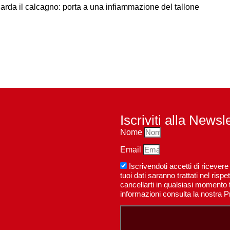
uarda il calcagno: porta a una infiammazione del tallone
Iscriviti alla Newsl
Nome
Email
Iscrivendoti accetti di riceve
tuoi dati saranno trattati nel ri
cancellarti in qualsiasi momento t
informazioni consulta la nostra P