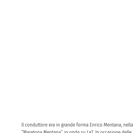
Il conduttore era in grande forma Enrico Mentana, nella 
“Maratona Mentana“, in onda su La7. In occasione delle ele