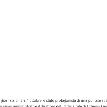
giornata di ieri, 4 ottobre, è stato protagonista di una puntata spe
zioni amministrative il direttore del Tg della rete di Urbaino Cairo,