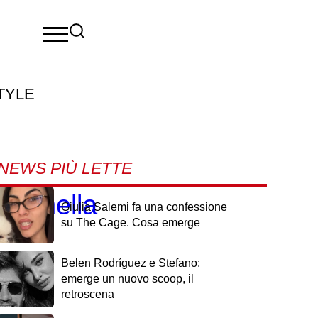
TYLE
NEWS PIÙ LETTE
ce nella
Giulia Salemi fa una confessione
su The Cage. Cosa emerge
Belen Rodríguez e Stefano:
emerge un nuovo scoop, il
retroscena