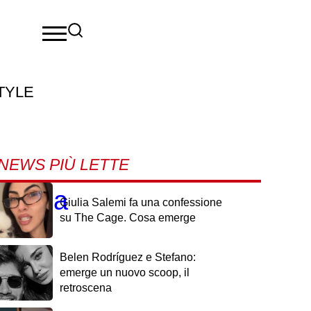
TYLE
NEWS PIÙ LETTE
iale a
Giulia Salemi fa una confessione
su The Cage. Cosa emerge
Belen Rodríguez e Stefano:
emerge un nuovo scoop, il
retroscena