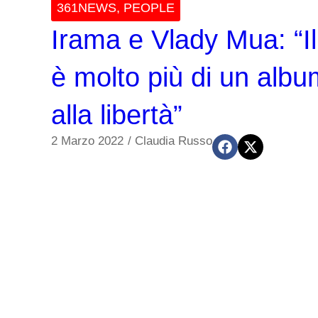
361NEWS
,
PEOPLE
Irama e Vlady Mua: “I
è molto più di un album
alla libertà”
2 Marzo 2022
/
Claudia Russo