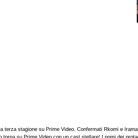
ua terza stagione su Prime Video. Confermati Rkomi e Irama
torna su Prime Video con un cast stellare! I nomi dei protago