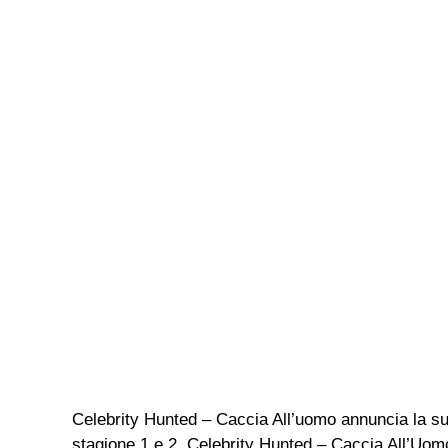
Celebrity Hunted – Caccia All’uomo annuncia la s
stagione 1 e 2, Celebrity Hunted – Caccia All’Uomo 