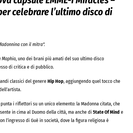
ova capsule EMME-I Miracles –
er celebrare l’ultimo disco di
Madonnina con il mitra”.
a Maphia
, uno dei brani più amati del suo ultimo disco
sso di critica e di pubblico.
grandi classici del genere
Hip Hop
, aggiungendo quel tocco che
ll’artista.
punta i riflettori su un unico elemento: la Madonna citata, che
esente in cima al Duomo della città, ma anche di
5tate Of Mind
e
n l’ingresso di Guè in società, dove la figura religiosa è