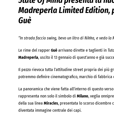
5tate Of Mind presenta la nu
Madreperla Limited Edition, p
Guè
“In strada faccio swing, bevo un litro di Nikka, e vedo la 
Le rime del rapper
Guè
arrivano dirette e taglienti in
Tut
Madreperla
, uscito
il 13 gennaio
di quest’anno e già succe
Il pezzo rievoca tutta l’attitudine street propria dei più 
potremmo definire cinematografico, marchio di fabbrica de
La panoramica che viene fatta all’interno di questo verso 
rappresenta non solo il simbolo di
Milano
, veglia onnipr
della sua linea
Miracles
, presentata lo scorso dicembre co
diventata immagine centrale dei capi.