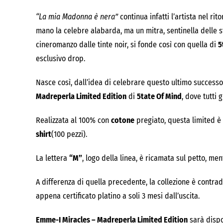
“La mia Madonna è nera”
continua infatti l’artista nel ri
mano la celebre alabarda, ma un mitra, sentinella delle sf
cineromanzo dalle tinte noir, si fonde così con quella di
5
esclusivo drop.
Nasce così, dall’idea di celebrare questo ultimo success
Madreperla Limited Edition
di
5tate Of Mind
, dove tutti 
Realizzata al 100% con
cotone
pregiato, questa limited 
shirt
(100 pezzi).
La lettera
“M”
, logo della linea, è ricamata sul petto, me
A differenza di quella precedente, la collezione è contra
appena certificato platino a soli 3 mesi dall’uscita.
Emme-I Miracles – Madreperla Limited Edition
sarà dispo