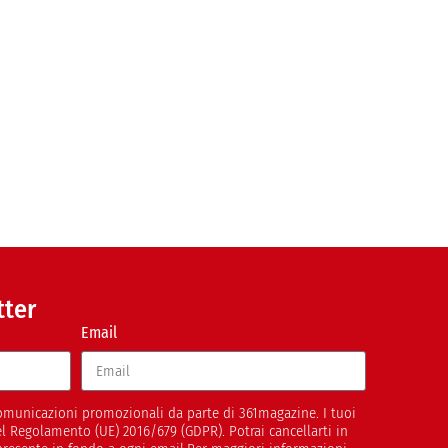
tter
Email
 comunicazioni promozionali da parte di 361magazine. I tuoi
del Regolamento (UE) 2016/679 (GDPR). Potrai cancellarti in