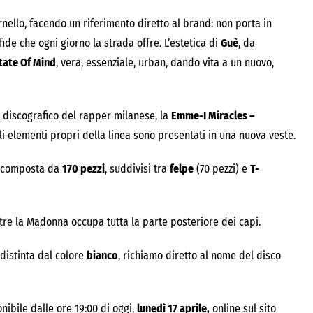
tornello, facendo un riferimento diretto al brand: non porta in
ide che ogni giorno la strada offre. L’estetica di
Guè
, da
tate Of Mind
, vera, essenziale, urban, dando vita a un nuovo,
o discografico del rapper milanese, la
Emme-I Miracles –
gli elementi propri della linea sono presentati in una nuova veste.
è composta da
170 pezzi
, suddivisi tra
felpe
(70 pezzi) e
T-
ntre la Madonna occupa tutta la parte posteriore dei capi.
ddistinta dal colore
bianco
, richiamo diretto al nome del disco
nibile dalle ore
19:00 di oggi
,
lunedì 17 aprile,
online sul sito