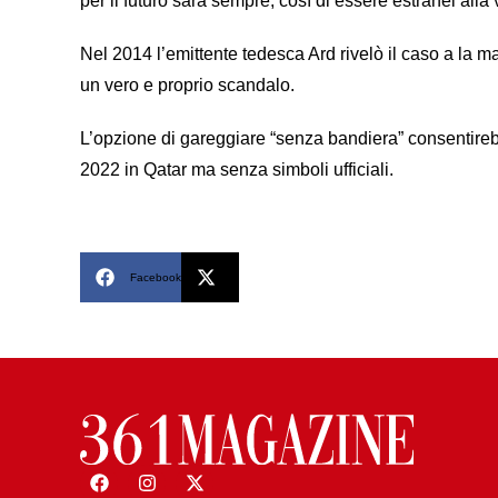
per il futuro sarà sempre, così di essere estranei alla
Nel 2014 l’emittente tedesca Ard rivelò il caso a la
un vero e proprio scandalo.
L’opzione di gareggiare “senza bandiera” consentireb
2022 in Qatar ma senza simboli ufficiali.
Facebook
X