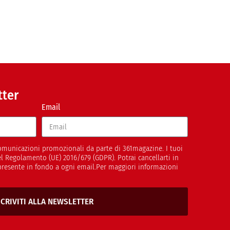
tter
Email
 comunicazioni promozionali da parte di 361magazine. I tuoi
del Regolamento (UE) 2016/679 (GDPR). Potrai cancellarti in
presente in fondo a ogni email.Per maggiori informazioni
SCRIVITI ALLA NEWSLETTER