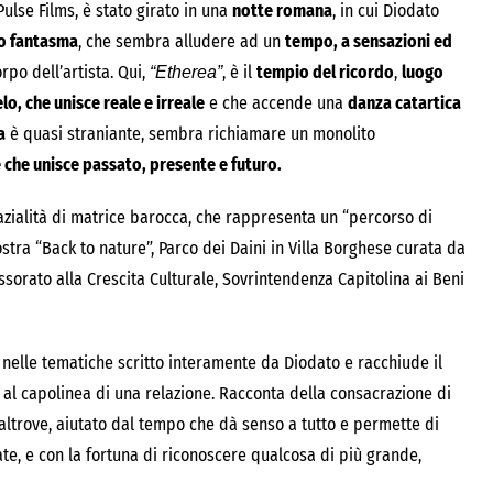
Pulse Films, è stato girato in una
notte romana
, in cui Diodato
o fantasma
, che sembra alludere ad un
tempo, a sensazioni ed
rpo dell’artista. Qui,
, è il
tempio del ricordo
,
luogo
“Etherea”
lo, che unisce reale e irreale
e che accende una
danza catartica
a
è quasi straniante, sembra richiamare un monolito
che unisce passato, presente e futuro.
azialità di matrice barocca, che rappresenta un “percorso di
tra “Back to nature”, Parco dei Daini in Villa Borghese curata da
orato alla Crescita Culturale, Sovrintendenza Capitolina ai Beni
nelle tematiche scritto interamente da Diodato e racchiude il
 al capolinea di una relazione. Racconta della consacrazione di
 altrove, aiutato dal tempo che dà senso a tutto e permette di
ate, e con la fortuna di riconoscere qualcosa di più grande,