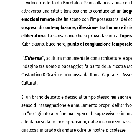
Il video, prodotto da Borotalco. Tv in collaborazione con 
attraversa una città silenziosa che lo conduce ad un
luog
emozioni remote
che finiscono con l’impossessarsi del co
sospeso di contemplazione, riflessione, tra l’uomo e il cie
e liberatoria
. La sensazione che si prova davanti all’
oper
Kubrickiano, buco nero,
punto di congiunzione temporale 
, scultura monumentale con architetture e sp
“Etherea”
indagine tra uomo e paesaggio”, fa parte della mostra Mos
Costantino D’Orazio e promossa da Roma Capitale – Assess
Culturali.
È un brano delicato e deciso al tempo stesso nei suoni e 
senso di rassegnazione e annullamento propri dell’arrivo
un “noi” giunto alla fine ma capace di sopravvivere in un
allontanarsi dalle incomprensioni, dalle insicurezze pass
qualcosa in grado di andare oltre le nostre piccolezze.