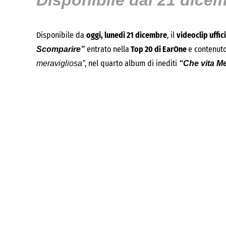
Disponibile dal 21 dice
Disponibile da
oggi, lunedì 21 dicembre
, il
videoclip uffic
entrato nella
Top 20 di EarOne
e contenut
Scomparire”
, nel quarto album di inediti
meravigliosa”
“Che vita Me