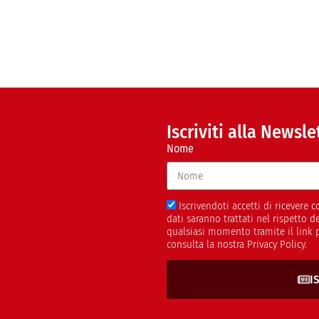
Iscriviti alla Newsle
Nome
Iscrivendoti accetti di ricevere
dati saranno trattati nel rispetto 
qualsiasi momento tramite il link 
consulta la nostra Privacy Policy.
I