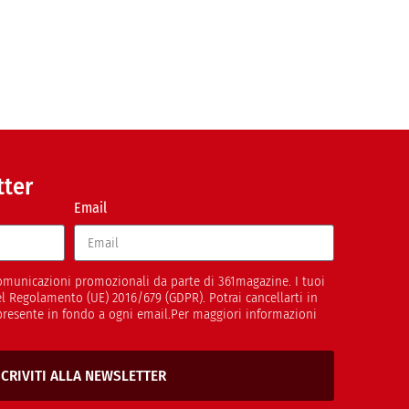
tter
Email
 comunicazioni promozionali da parte di 361magazine. I tuoi
del Regolamento (UE) 2016/679 (GDPR). Potrai cancellarti in
presente in fondo a ogni email.Per maggiori informazioni
SCRIVITI ALLA NEWSLETTER