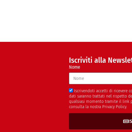
Iscriviti alla Newsle
Nome
Iscrivendoti accetti di ricevere
dati saranno trattati nel rispetto 
qualsiasi momento tramite il link 
consulta la nostra Privacy Policy.
I