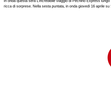
In onda questa sera L’incredibile viaggio di Pechino Express lungo 
ricca di sorprese. Nella sesta puntata, in onda giovedì 16 aprile s