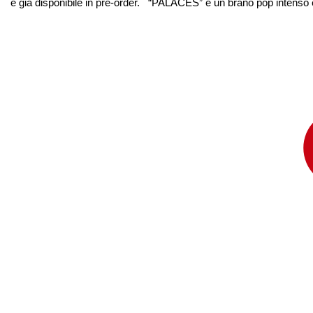
e già disponibile in pre-order. “PALACES” è un brano pop intenso e co