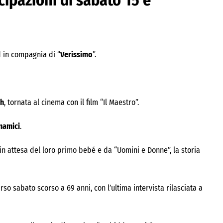
icipazioni di sabato 15 e
 in compagnia di “
Verissimo
”.
ch
, tornata al cinema con il film “Il Maestro”.
namici
.
 in attesa del loro primo bebé e da “Uomini e Donne”, la storia
rso sabato scorso a 69 anni, con l’ultima intervista rilasciata a