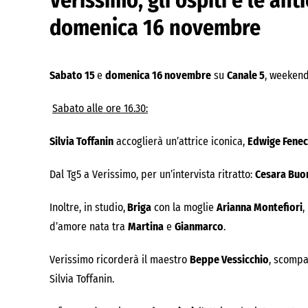
Verissimo, gli ospiti e le ant
domenica 16 novembre
Sabato 15
e
domenica 16 novembre
su
Canale 5
, weekend
Sabato alle ore 16.30:
Silvia Toffanin
accoglierà un’attrice iconica,
Edwige Fene
Dal Tg5 a Verissimo, per un’intervista ritratto:
Cesara Buo
Inoltre, in studio,
Briga
con la moglie
Arianna Montefiori
,
d’amore nata tra
Martina
e
Gianmarco
.
Verissimo ricorderà il maestro
Beppe Vessicchio
, scompa
Silvia Toffanin.