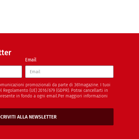
tter
Email
 comunicazioni promozionali da parte di 361magazine. I tuoi
del Regolamento (UE) 2016/679 (GDPR). Potrai cancellarti in
presente in fondo a ogni email.Per maggiori informazioni
SCRIVITI ALLA NEWSLETTER