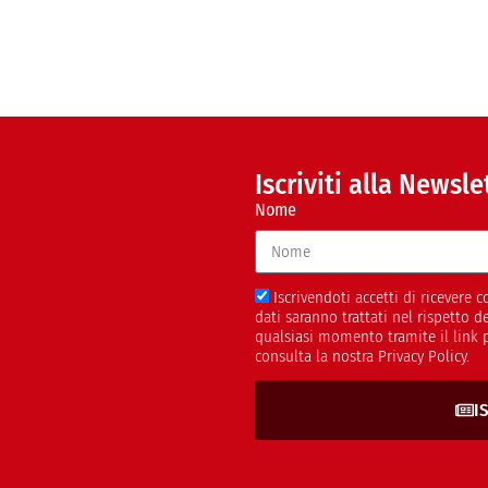
Iscriviti alla Newsle
Nome
Iscrivendoti accetti di ricevere
dati saranno trattati nel rispetto 
qualsiasi momento tramite il link 
consulta la nostra Privacy Policy.
I