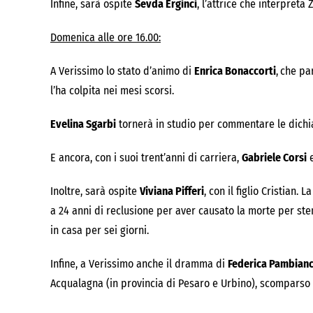
Infine, sarà ospite
Sevda Erginci
, l’attrice che interpreta
Domenica alle ore 16.00:
A Verissimo lo stato d’animo di
Enrica Bonaccorti
,
che par
l’ha colpita nei mesi scorsi.
Evelina Sgarbi
tornerà in studio per commentare le dichiara
E ancora, con i suoi trent’anni di carriera,
Gabriele Corsi
e
Inoltre, sarà ospite
Viviana Pifferi
, con il figlio Cristian. 
a 24 anni di reclusione per aver causato la morte per stent
in casa per sei giorni.
Infine, a Verissimo anche il dramma di
Federica Pambianc
Acqualagna (in provincia di Pesaro e Urbino), scomparso nel