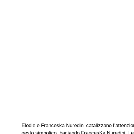
Elodie e Franceska Nuredini catalizzano l’attenzion
gesto simbolico, baciando FrancesKa Nuredini. Le i