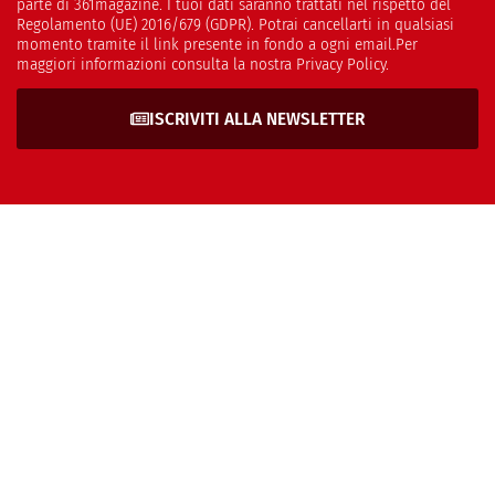
parte di 361magazine. I tuoi dati saranno trattati nel rispetto del
Regolamento (UE) 2016/679 (GDPR). Potrai cancellarti in qualsiasi
momento tramite il link presente in fondo a ogni email.Per
maggiori informazioni consulta la nostra Privacy Policy.
ISCRIVITI ALLA NEWSLETTER