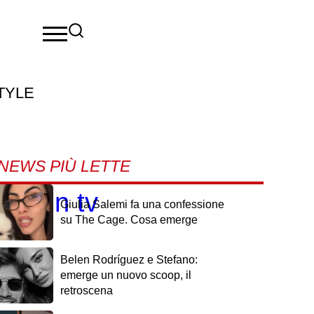
TYLE
NEWS PIÙ LETTE
rca in tv
Giulia Salemi fa una confessione
su The Cage. Cosa emerge
Belen Rodríguez e Stefano:
emerge un nuovo scoop, il
retroscena