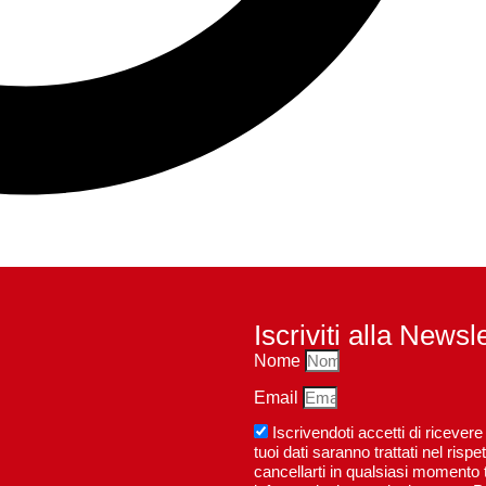
Iscriviti alla Newsl
Nome
Email
Iscrivendoti accetti di riceve
tuoi dati saranno trattati nel ri
cancellarti in qualsiasi momento t