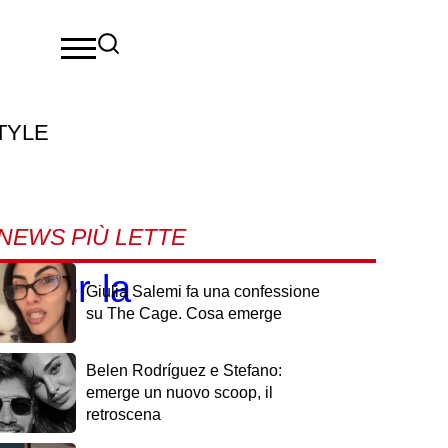
TYLE
NEWS PIÙ LETTE
i per la
Giulia Salemi fa una confessione
su The Cage. Cosa emerge
Belen Rodríguez e Stefano:
emerge un nuovo scoop, il
retroscena