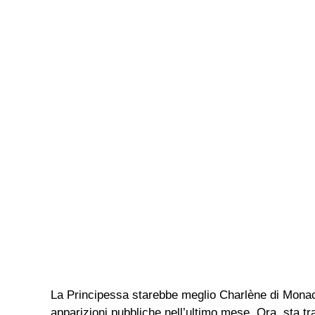
La Principessa starebbe meglio Charlène di Monac
apparizioni pubbliche nell’ultimo mese. Ora, sta t