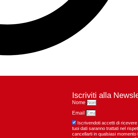
Iscriviti alla Newsl
Nome
Email
Iscrivendoti accetti di riceve
tuoi dati saranno trattati nel ri
cancellarti in qualsiasi momento t