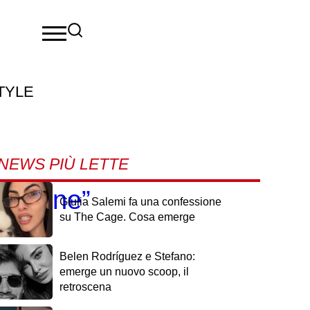
TYLE
NEWS PIÙ LETTE
to bene”
Giulia Salemi fa una confessione
su The Cage. Cosa emerge
Belen Rodríguez e Stefano:
emerge un nuovo scoop, il
retroscena