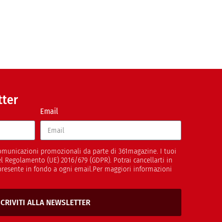
tter
Email
 comunicazioni promozionali da parte di 361magazine. I tuoi
del Regolamento (UE) 2016/679 (GDPR). Potrai cancellarti in
presente in fondo a ogni email.Per maggiori informazioni
SCRIVITI ALLA NEWSLETTER