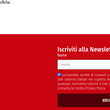
ifiche.
Iscriviti alla Newsle
Nome
Iscrivendoti accetti di ricevere
dati saranno trattati nel rispetto 
qualsiasi momento tramite il link 
consulta la nostra Privacy Policy.
I