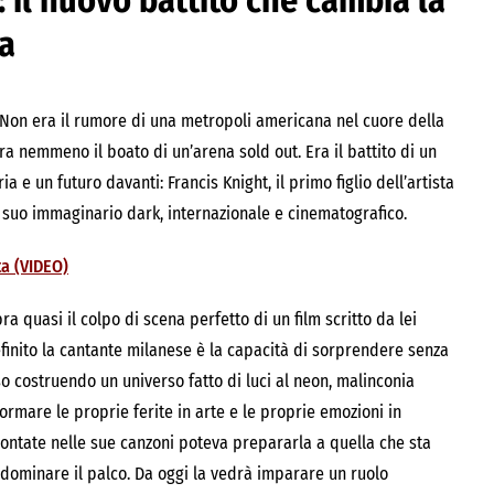
 il nuovo battito che cambia la
ta
 Non era il rumore di una metropoli americana nel cuore della
era nemmeno il boato di un’arena sold out. Era il battito di un
e un futuro davanti: Francis Knight, il primo figlio dell’artista
il suo immaginario dark, internazionale e cinematografico.
ta (VIDEO)
ra quasi il colpo di scena perfetto di un film scritto da lei
finito la cantante milanese è la capacità di sorprendere senza
so costruendo un universo fatto di luci al neon, malinconia
formare le proprie ferite in arte e le proprie emozioni in
ontate nelle sue canzoni poteva prepararla a quella che sta
n dominare il palco. Da oggi la vedrà imparare un ruolo