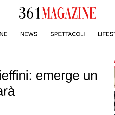
NE
NEWS
SPETTACOLI
LIFES
ieffini: emerge un
arà