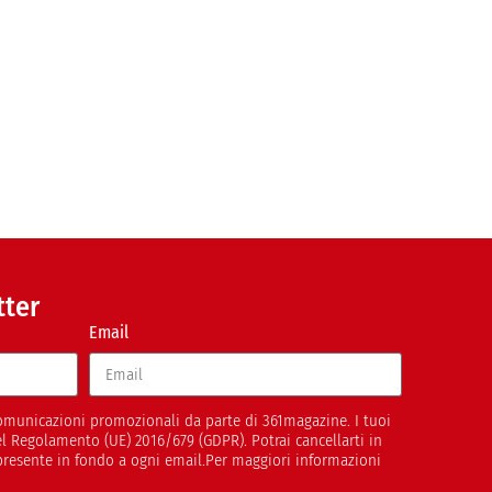
tter
Email
 comunicazioni promozionali da parte di 361magazine. I tuoi
del Regolamento (UE) 2016/679 (GDPR). Potrai cancellarti in
presente in fondo a ogni email.Per maggiori informazioni