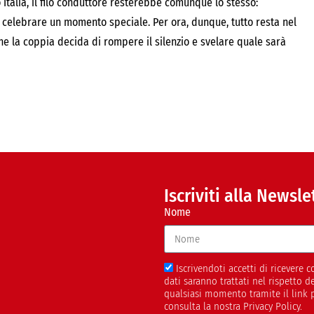
 Italia, il filo conduttore resterebbe comunque lo stesso:
r celebrare un momento speciale. Per ora, dunque, tutto resta nel
he la coppia decida di rompere il silenzio e svelare quale sarà
Iscriviti alla Newsle
Nome
Iscrivendoti accetti di ricevere
dati saranno trattati nel rispetto 
qualsiasi momento tramite il link 
consulta la nostra Privacy Policy.