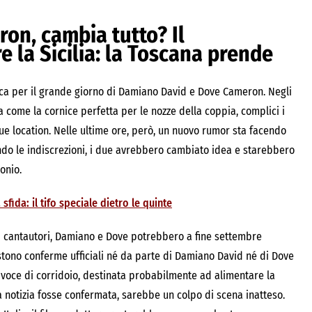
on, cambia tutto? Il
 la Sicilia: la Toscana prende
ica per il grande giorno di Damiano David e Dove Cameron. Negli
ola come la cornice perfetta per le nozze della coppia, complici i
ue location. Nelle ultime ore, però, un nuovo rumor sta facendo
ondo le indiscrezioni, i due avrebbero cambiato idea e starebbero
onio.
sfida: il tifo speciale dietro le quinte
mi cantautori, Damiano e Dove potrebbero a fine settembre
tono conferme ufficiali né da parte di Damiano David né di Dove
 voce di corridoio, destinata probabilmente ad alimentare la
la notizia fosse confermata, sarebbe un colpo di scena inatteso.