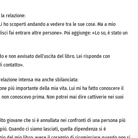
la relazione:
 Li ho scoperti andando a vedere tra le sue cose. Ma a mio
sci fai entrare altre persone». Poi aggiunge: «Lo so, è stato un
o e non avvisato dell’uscita del libro. Lei risponde con
di contatto».
relazione intensa ma anche sbilanciata:
one più importante della mia vita. Lui mi ha fatto conoscere il
 non conoscevo prima. Non potrei mai dire cattiverie nei suoi
to giovane che si è annullata nei confronti di una persona più
più. Quando ci siamo lasciati, quella dipendenza si è
io del mio libro: avere il coraggio di ricominciare quando non si