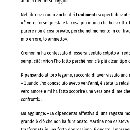
al di là del personaggio».
Nel libro racconta anche dei
tradimenti
scoperti durante 
«È vero, forse questa è la cosa più intima che ho scritto.
parere non è così privato, perché nel momento in cui tradi
mio errore, lo ammetto».
Cremonini ha confessato di essersi sentito colpito a fredd
semplicità: «Non l’ho fatto perché non c’è più alcun tipo 
Ripensando al loro legame, racconta di aver vissuto una 
«Quando l’ho conosciuto avevo vent’anni, è stata la relazi
vero amore e mi ha fatto scoprire una versione di me che
confronti».
Ma aggiunge: «La dipendenza affettiva di una ragazza mol
grande è ciò che non ha funzionato. Martina non esisteva 
trasformata in una forte depressione. È questo il messagg